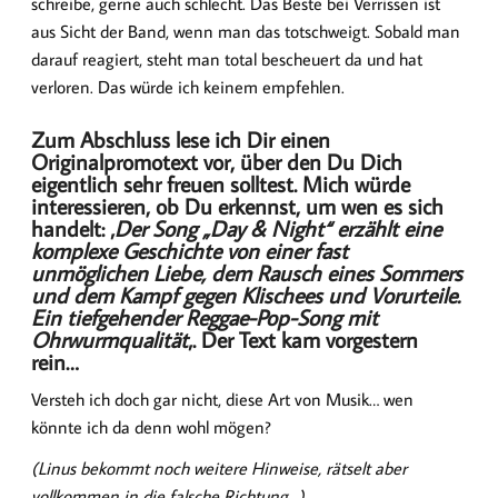
schreibe, gerne auch schlecht. Das Beste bei Verrissen ist
aus Sicht der Band, wenn man das totschweigt. Sobald man
darauf reagiert, steht man total bescheuert da und hat
verloren. Das würde ich keinem empfehlen.
Zum Abschluss lese ich Dir einen
Originalpromotext vor, über den Du Dich
eigentlich sehr freuen solltest. Mich würde
interessieren, ob Du erkennst, um wen es sich
handelt: ‚
Der Song „Day & Night“ erzählt eine
komplexe Geschichte von einer fast
unmöglichen Liebe, dem Rausch eines Sommers
und dem Kampf gegen Klischees und Vorurteile.
Ein tiefgehender Reggae-Pop-Song mit
Ohrwurmqualität
‚. Der Text kam vorgestern
rein…
Versteh ich doch gar nicht, diese Art von Musik… wen
könnte ich da denn wohl mögen?
(Linus bekommt noch weitere Hinweise, rätselt aber
vollkommen in die falsche Richtung…)