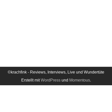
©krachfink - Reviews, Interviews, Live und Wundertüte
Erstellt mit
WordPress
und
Momentous
.